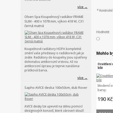
více →
*
Kontrolní 
Olsen Spa Koupelnový radiátor FRAME
SLIM - 400 x 1078 mm, výkon 418 W, C31
černá matná
Hodnotit
Koupelnové radiátory HOPA kompletně
Mohlo b
změní vaše představy o radiátorech jak je
znáte. Radiátory do koupelny jsou opatřeny
dokonalou antikorozní vrstvou. Až na
Osvětlení d
antikorozní úpravu je teprve nanášena
bílé
prášková barva.
více →
Moderní osv
Sapho AVICE deska 100x50cm, dub Rover
barvy.
190 Kč
AVICE desky lze upevnit na stěnu pomocí
designových konzolí, které zároveň slouží