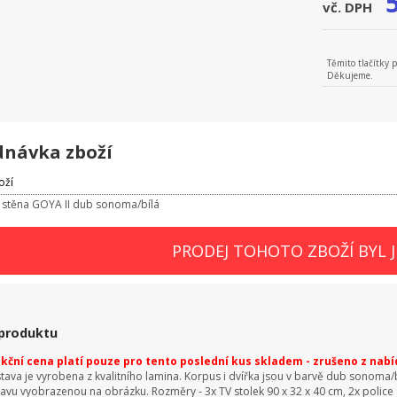
vč. DPH
Těmito tlačítky 
Děkujeme.
dnávka zboží
oží
 stěna GOYA II dub sonoma/bílá
PRODEJ TOHOTO ZBOŽÍ BYL 
 produktu
ční cena platí pouze pro tento poslední kus skladem - zrušeno z nabí
stava je vyrobena z kvalitního lamina. Korpus i dvířka jsou v barvě dub sonoma
tavu vyobrazenou na obrázku. Rozměry - 3x TV stolek 90 x 32 x 40 cm, 2x police 90