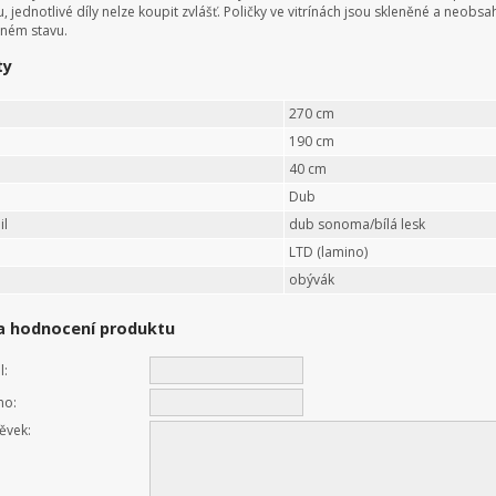
u, jednotlivé díly nelze koupit zvlášť. Poličky ve vitrínách jsou skleněné a neo
ném stavu.
ty
270 cm
190 cm
40 cm
Dub
il
dub sonoma/bílá lesk
LTD (lamino)
obývák
a hodnocení produktu
l:
no:
ěvek: