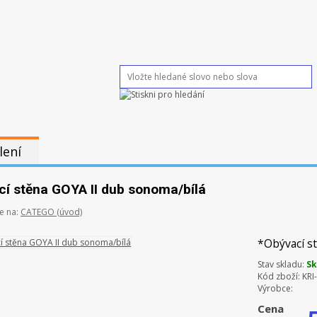
lení
í stěna GOYA II dub sonoma/bílá
e na:
CATEGO (úvod)
*Obývací s
Stav skladu:
S
Kód zboží:
KRI
Výrobce:
Cena