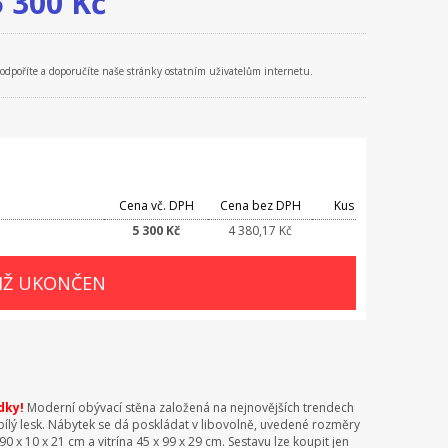
5 300
Kč
podpoříte a doporučíte naše stránky ostatním uživatelům internetu.
Cena vč. DPH
Cena bez DPH
Kus
5 300 Kč
4 380,17 Kč
JIŽ UKONČEN
dky!
Moderní obývací stěna založená na nejnovějších trendech
/bílý lesk. Nábytek se dá poskládat v libovolně, uvedené rozměry
 x 10 x 21 cm a vitrína 45 x 99 x 29 cm. Sestavu lze koupit jen