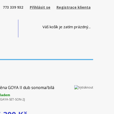
773 339 932
Přihlásit se
Registrace klienta
Váš košík je zatím prázdný...
těna GOYA II dub sonoma/bílá
kladem
-GAYA-SET-SON-2J