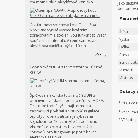
cm matné sklo akrylátová vanička
jako sestav
demontova
Parame
Čtvrtkruhový sprchový kout Olsen Spa
NAVARRA vyniká vysoce kvalitním
Šířka
zpracováním a spolehlivou funkčností všech
Výška
součástí a materiálů. V ceně samostatná
akrylátová vanička - výška 10 cm.
Délka
více →
Barva
Barva deta
Topná tyč YUUKI s termostatem - Černá,
Materiál
300 W
Místnost
Dotazy 
Špičková elektrická topná tyč YUUKI s
otočným ovládáním od společnosti HOPA.
*
Váš e-mai
Elektrické topné tyče mají termostat
zabraňující přehřátí a 5 stupňů regulace
*
Vaše jmé
teploty . Topná patrona je vybavena
*
Váš přísp
signalizací poškození tyče či radiátoru.
Vhodné pro prostory bez tepelných
rozvodů, pro fungování je potřeba jen
elektrická zásuvka.