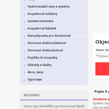
Hydromasážní vany a systémy
Koupelnové radiátory
Sanitárni keramika
Koupelnový Nábytek
Nanopřípravky pro domácnost
Obje
Shrnovací dveře koženkové
Název zb
Shrnovací dveře plastové
*Obývací
Doplňky do koupelny
Obklady a dlažby
Akce, slevy
Výprodeje
Popis k
NOVINKY
Uvedená ak
bydlení. Se
Olsen Spa NAVARRA sprchový kout 90x90
jsou za ses