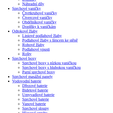
Náhradní díly
Sprchové vaničky
Čtvrtkruhové vaničky
Čtvercové vaničky
Obdélníkové vaničky
Doplňky k vaničkám
Odtokové žlaby
Liniové podlahové žlaby
Podlahové žlaby s límcem ke stěně
Rohové žlaby
Podlahové vpusti
Rošty
Sprchové boxy
Sprchové boxy s nízkou vaničkou
Sprchové boxy s hlubokou vaničkou
Parní sprchové boxy
Sprchové masážní panely
Vodovodní baterie
Dřezové baterie
Bidetové baterie
Umyvadlové baterie
Sprchové baterie
Vanové baterie
Sprchové sloupy
Hlavové sprchy