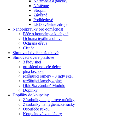
Na zrcadla a galerky
Nástěnné
Stropní
Závěsné
Podhledové
LED světelné zdroje
Nanopřípravky pro domácnost
Péče o koupelny a kuchyně
Ochrana textilu a obuvi
Ochrana dřeva
Čističe
Shrnovací dveře koženkové
Shrnovací dveře plastové
3 řady skel
prosklení po celé délce
plná bez skel
rozšiřující lamely - 3 řady skel
rozšiřující lamely - plné
Obložka zárubně Modulo
Doplňky
Doplňky do koupelny
Zásobníky na papírové ručníky
Zásobníky na hygienické sáčky
Osoušeče rukou
Koupelnové ventilátory