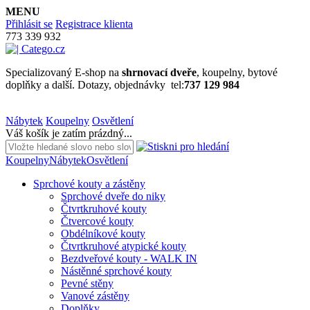
MENU
Přihlásit se
Registrace klienta
773 339 932
Specializovaný E-shop na
shrnovací dveře
, koupelny, bytové
doplňky a další. Dotazy, objednávky tel:
737 129 984
Nábytek
Koupelny
Osvětlení
Váš košík je zatím prázdný...
Koupelny
Nábytek
Osvětlení
Sprchové kouty a zástěny
Sprchové dveře do niky
Čtvrtkruhové kouty
Čtvercové kouty
Obdélníkové kouty
Čtvrtkruhové atypické kouty
Bezdveřové kouty - WALK IN
Nástěnné sprchové kouty
Pevné stěny
Vanové zástěny
Doplňky