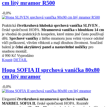
cm litý mramor R500
-0,0%
Praktická
čtvrtkruhová hluboká sprchová vanička SLIVEN
,
české společnosti HOPA.
Mramorová vanička s hloubkou 14 cm
je vhodná do praktických koupelen, které mimo jiné často používají
děti.
Sprchové vaničky
z litého mramoru jsou velmi vysoce odolné
vůči poškození, vlivům vlhkosti a mají dlouhou životnost. Součástí
balení je
čelní akrylátový panel a nastavitelné nožičky
pro
snadnou montáž.
4 990 Kč
Vyprodáno
Koupit
DETAIL
Hopa SOFIA II sprchová vanička 80x80
cm litý mramor
-0,0%
Elegantní
čtvrtkruhová mramorová sprchová vanička
MARBEL SOFIA II
, české společnosti HOPA. Rozměr