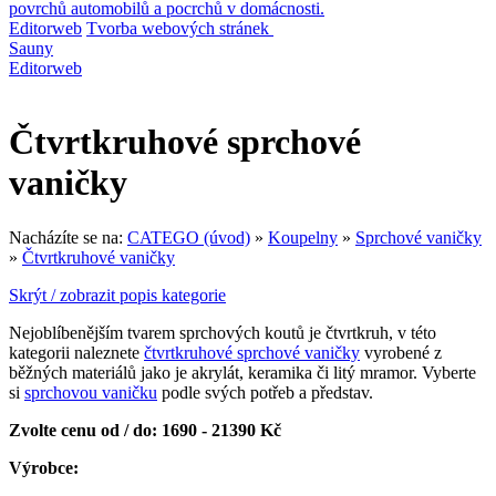
povrchů automobilů a pocrchů v domácnosti.
Editorweb
Tvorba webových stránek
Sauny
Editorweb
Čtvrtkruhové sprchové
vaničky
Nacházíte se na:
CATEGO (úvod)
»
Koupelny
»
Sprchové vaničky
»
Čtvrtkruhové vaničky
Skrýt / zobrazit popis kategorie
Nejoblíbenějším tvarem sprchových koutů je čtvrtkruh, v této
kategorii naleznete
čtvrtkruhové sprchové vaničky
vyrobené z
běžných materiálů jako je akrylát, keramika či litý mramor. Vyberte
si
sprchovou vaničku
podle svých potřeb a představ.
Zvolte cenu od / do:
1690 - 21390 Kč
Výrobce: