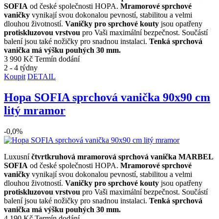
SOFIA
od české společnosti HOPA.
Mramorové sprchové
vaničky
vynikají svou dokonalou pevností, stabilitou a velmi
dlouhou životností.
Vaničky pro sprchové kouty
jsou opatřeny
protiskluzovou vrstvou
pro Vaši maximální bezpečnost. Součástí
balení jsou také nožičky pro snadnou instalaci.
Tenká sprchová
vanička má výšku pouhých 30 mm.
3 990 Kč
Termín dodání
2 - 4 týdny
Koupit
DETAIL
Hopa SOFIA sprchová vanička 90x90 cm
litý mramor
-0,0%
Luxusní
čtvrtkruhová mramorová sprchová vanička MARBEL
SOFIA
od české společnosti HOPA.
Mramorové sprchové
vaničky
vynikají svou dokonalou pevností, stabilitou a velmi
dlouhou životností.
Vaničky pro sprchové kouty
jsou opatřeny
protiskluzovou vrstvou
pro Vaši maximální bezpečnost. Součástí
balení jsou také nožičky pro snadnou instalaci.
Tenká sprchová
vanička má výšku pouhých 30 mm.
4 190 Kč
Termín dodání