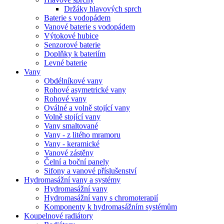
Držáky hlavových sprch
Baterie s vodopádem
Vanové baterie s vodopádem
Výtokové hubice
Senzorové baterie
Doplňky k bateriím
Levné baterie
Vany
Obdélníkové vany
Rohové asymetrické vany
Rohové vany
Oválné a volně stojící vany
Volně stojící vany
Vany smaltované
Vany - z litého mramoru
Vany - keramické
Vanové zástěny
Čelní a boční panely
Sifony a vanové příslušenství
Hydromasážní vany a systémy
Hydromasážní vany
Hydromasážní vany s chromoterapií
Komponenty k hydromasážním systémům
Koupelnové radiátory