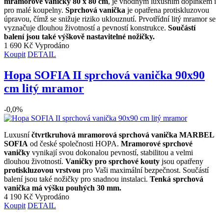
mramorové vaničky
80 x 80 cm
, je vhodným luxusním doplňkem i
pro malé koupelny.
Sprchová vanička
je opatřena protiskluzovou
úpravou, čímž se snižuje riziko uklouznutí. Prvotřídní litý mramor se
vyznačuje dlouhou životností a pevností konstrukce.
Součástí
balení jsou také výškově nastavitelné nožičky.
1 690 Kč
Vyprodáno
Koupit
DETAIL
Hopa SOFIA II sprchová vanička 90x90
cm litý mramor
-0,0%
Luxusní
čtvrtkruhová mramorová sprchová vanička MARBEL
SOFIA
od české společnosti HOPA.
Mramorové sprchové
vaničky
vynikají svou dokonalou pevností, stabilitou a velmi
dlouhou životností.
Vaničky pro sprchové kouty
jsou opatřeny
protiskluzovou vrstvou
pro Vaši maximální bezpečnost. Součástí
balení jsou také nožičky pro snadnou instalaci.
Tenká sprchová
vanička má výšku pouhých 30 mm.
4 190 Kč
Vyprodáno
Koupit
DETAIL