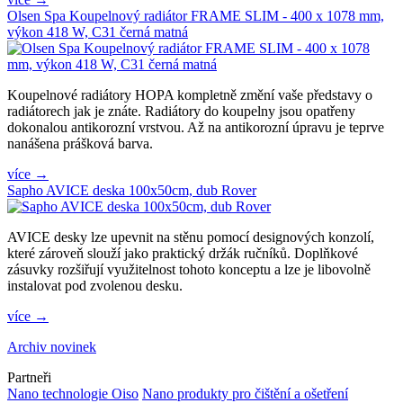
Olsen Spa Koupelnový radiátor FRAME SLIM - 400 x 1078 mm,
výkon 418 W, C31 černá matná
Koupelnové radiátory HOPA kompletně změní vaše představy o
radiátorech jak je znáte. Radiátory do koupelny jsou opatřeny
dokonalou antikorozní vrstvou. Až na antikorozní úpravu je teprve
nanášena prášková barva.
více →
Sapho AVICE deska 100x50cm, dub Rover
AVICE desky lze upevnit na stěnu pomocí designových konzolí,
které zároveň slouží jako praktický držák ručníků. Doplňkové
zásuvky rozšiřují využitelnost tohoto konceptu a lze je libovolně
instalovat pod zvolenou desku.
více →
Archiv novinek
Partneři
Nano technologie Oiso
Nano produkty pro čištění a ošetření