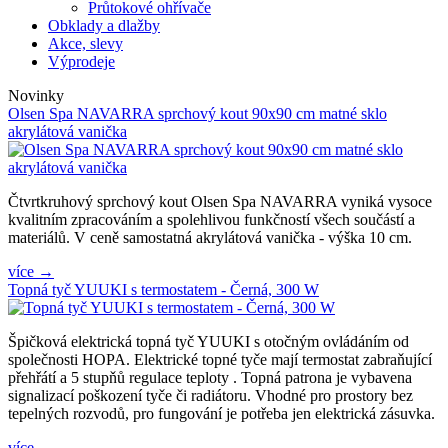
Průtokové ohřívače
Obklady a dlažby
Akce, slevy
Výprodeje
Novinky
Olsen Spa NAVARRA sprchový kout 90x90 cm matné sklo
akrylátová vanička
Čtvrtkruhový sprchový kout Olsen Spa NAVARRA vyniká vysoce
kvalitním zpracováním a spolehlivou funkčností všech součástí a
materiálů. V ceně samostatná akrylátová vanička - výška 10 cm.
více →
Topná tyč YUUKI s termostatem - Černá, 300 W
Špičková elektrická topná tyč YUUKI s otočným ovládáním od
společnosti HOPA. Elektrické topné tyče mají termostat zabraňující
přehřátí a 5 stupňů regulace teploty . Topná patrona je vybavena
signalizací poškození tyče či radiátoru. Vhodné pro prostory bez
tepelných rozvodů, pro fungování je potřeba jen elektrická zásuvka.
více →