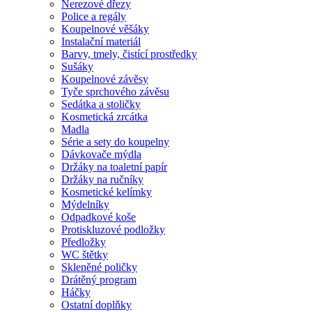
Nerezové dřezy
Police a regály
Koupelnové věšáky
Instalační materiál
Barvy, tmely, čistící prostředky
Sušáky
Koupelnové závěsy
Tyče sprchového závěsu
Sedátka a stoličky
Kosmetická zrcátka
Madla
Série a sety do koupelny
Dávkovače mýdla
Držáky na toaletní papír
Držáky na ručníky
Kosmetické kelímky
Mýdelníky
Odpadkové koše
Protiskluzové podložky
Předložky
WC štětky
Skleněné poličky
Drátěný program
Háčky
Ostatní doplňky