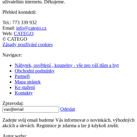
uživatelům internetu. Děkujeme.
Přehled kontaktů
:
Tel.: 773 339 932
Email:
info@catego.cz
Web:
CATEGO
© CATEGO
Zásady používání cookies
Navigace
:
Nábytek, osvětlení , koupelny - vše pro váš dům a byt
Obchodní podmínky
Partneři
Mapa stránek
Ke stažení
Kontakty
Zpravodaj
:
Odeslat
Zadejte svůj email budeme Vás informovat o novinkách, výhodných
akcích a slevách. Registrace je zdarma a lze ji kdykoli zrušit.
Autor webu
: