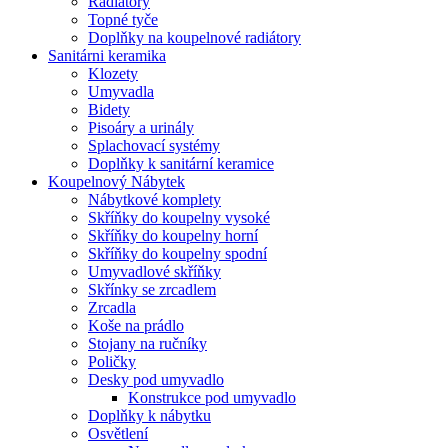
Radiátory
Topné tyče
Doplňky na koupelnové radiátory
Sanitárni keramika
Klozety
Umyvadla
Bidety
Pisoáry a urinály
Splachovací systémy
Doplňky k sanitární keramice
Koupelnový Nábytek
Nábytkové komplety
Skříňky do koupelny vysoké
Skříňky do koupelny horní
Skříňky do koupelny spodní
Umyvadlové skříňky
Skřínky se zrcadlem
Zrcadla
Koše na prádlo
Stojany na ručníky
Poličky
Desky pod umyvadlo
Konstrukce pod umyvadlo
Doplňky k nábytku
Osvětlení