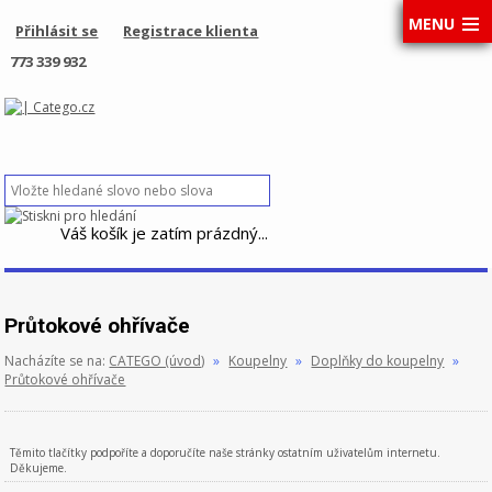
MENU
Přihlásit se
Registrace klienta
773 339 932
Váš košík je zatím prázdný...
Průtokové ohřívače
Nacházíte se na:
CATEGO (úvod)
»
Koupelny
»
Doplňky do koupelny
»
Průtokové ohřívače
Těmito tlačítky podpoříte a doporučíte naše stránky ostatním uživatelům internetu.
Děkujeme.