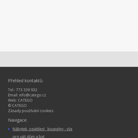
Přehled kontaktů
:
Tel.: 773 339 932
Email:
info@catego.cz
Web:
CATEGO
© CATEGO
Zásady používání cookies
Navigace
:
Nábytek, osvětlení , koupelny - vše
pro váš dům a byt