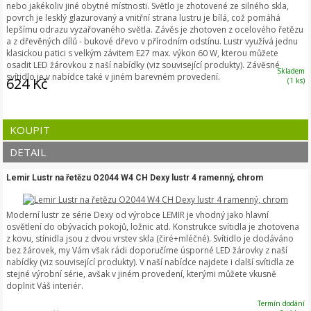
nebo jakékoliv jiné obytné místnosti. Světlo je zhotovené ze silného skla,
povrch je lesklý glazurovaný a vnitřní strana lustru je bílá, což pomáhá
lepšímu odrazu vyzařovaného světla. Závěs je zhotoven z ocelového řetězu
a z dřevěných dílů - bukové dřevo v přírodním odstínu. Lustr využívá jednu
klasickou patici s velkým závitem E27 max. výkon 60 W, kterou můžete
osadit LED žárovkou z naší nabídky (viz související produkty). Závěsné
Skladem
svítidlo je v nabídce také v jiném barevném provedení.
624 Kč
(1 ks)
KOUPIT
DETAIL
Lemir Lustr na řetězu O2044 W4 CH Dexy lustr 4 ramenný, chrom
Moderní lustr ze série Dexy od výrobce LEMIR je vhodný jako hlavní
osvětlení do obývacích pokojů, ložnic atd. Konstrukce svítidla je zhotovena
z kovu, stínidla jsou z dvou vrstev skla (čiré+mléčné). Svítidlo je dodáváno
bez žárovek, my Vám však rádi doporučíme úsporné LED žárovky z naší
nabídky (viz související produkty). V naší nabídce najdete i další svítidla ze
stejné výrobní série, avšak v jiném provedení, kterými můžete vkusně
doplnit Váš interiér.
Termín dodání