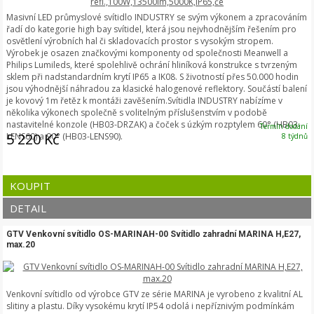
Masivní LED průmyslové svítidlo INDUSTRY se svým výkonem a zpracováním
řadí do kategorie high bay svítidel, která jsou nejvhodnějším řešením pro
osvětlení výrobních hal či skladovacích prostor s vysokým stropem.
Výrobek je osazen značkovými komponenty od společnosti Meanwell a
Philips Lumileds, které spolehlivě ochrání hliníková konstrukce s tvrzeným
sklem při nadstandardním krytí IP65 a IK08. S životností přes 50.000 hodin
jsou výhodnější náhradou za klasické halogenové reflektory. Součástí balení
je kovový 1m řetěz k montáži zavěšením.Svítidla INDUSTRY nabízíme v
několika výkonech společně s volitelným příslušenstvím v podobě
nastavitelné konzole (HB03-DRZAK) a čoček s úzkým rozptylem 60° (HB03-
Termín dodání
5 220 Kč
LENS60) a 90° (HB03-LENS90).
8 týdnů
KOUPIT
DETAIL
GTV Venkovní svítidlo OS-MARINAH-00 Svítidlo zahradní MARINA H,E27,
max.20
Venkovní svítidlo od výrobce GTV ze série MARINA je vyrobeno z kvalitní AL
slitiny a plastu. Díky vysokému krytí IP54 odolá i nepříznivým podmínkám