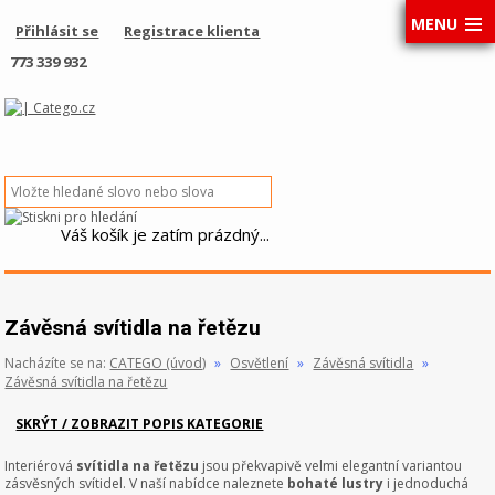
MENU
Přihlásit se
Registrace klienta
773 339 932
Váš košík je zatím prázdný...
Závěsná svítidla na řetězu
Nacházíte se na:
CATEGO (úvod)
»
Osvětlení
»
Závěsná svítidla
»
Závěsná svítidla na řetězu
SKRÝT / ZOBRAZIT POPIS KATEGORIE
Interiérová
svítidla na řetězu
jsou překvapivě velmi elegantní variantou
zásvěsných svítidel. V naší nabídce naleznete
bohaté lustry
i jednoduchá