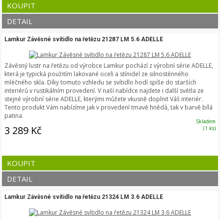
KOUPIT
DETAIL
Lamkur Závěsné svítidlo na řetězu 21287 LM 5.6 ADELLE
Závěsný lustr na řetězu od výrobce Lamkur pochází z výrobní série ADELLE,
která je typická použitím lakované oceli a stínidel ze silnostěnného
mléčného skla. Díky tomuto vzhledu se svítidlo hodí spíše do starších
interiérů v rustikálním provedení. V naší nabídce najdete i další světla ze
stejné výrobní série ADELLE, kterými můžete vkusně doplnit Váš interiér.
Tento produkt Vám nabízíme jak v provedení tmavě hnědá, tak v barvě bílá
patina.
Skladem
3 289 Kč
(1 ks)
KOUPIT
DETAIL
Lamkur Závěsné svítidlo na řetězu 21324 LM 3.6 ADELLE