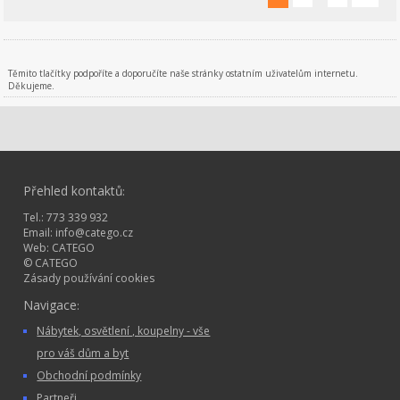
Těmito tlačítky podpoříte a doporučíte naše stránky ostatním uživatelům internetu.
Děkujeme.
Přehled kontaktů
:
Tel.: 773 339 932
Email:
info@catego.cz
Web:
CATEGO
© CATEGO
Zásady používání cookies
Navigace
:
Nábytek, osvětlení , koupelny - vše
pro váš dům a byt
Obchodní podmínky
Partneři