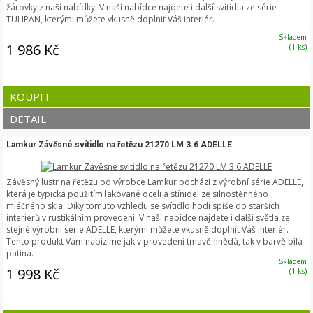
žárovky z naší nabídky. V naší nabídce najdete i další svítidla ze série
TULIPAN, kterými můžete vkusně doplnit Váš interiér.
Skladem
1 986 Kč
(1 ks)
KOUPIT
DETAIL
Lamkur Závěsné svítidlo na řetězu 21270 LM 3.6 ADELLE
Závěsný lustr na řetězu od výrobce Lamkur pochází z výrobní série ADELLE,
která je typická použitím lakované oceli a stínidel ze silnostěnného
mléčného skla. Díky tomuto vzhledu se svítidlo hodí spíše do starších
interiérů v rustikálním provedení. V naší nabídce najdete i další světla ze
stejné výrobní série ADELLE, kterými můžete vkusně doplnit Váš interiér.
Tento produkt Vám nabízíme jak v provedení tmavě hnědá, tak v barvě bílá
patina.
Skladem
1 998 Kč
(1 ks)