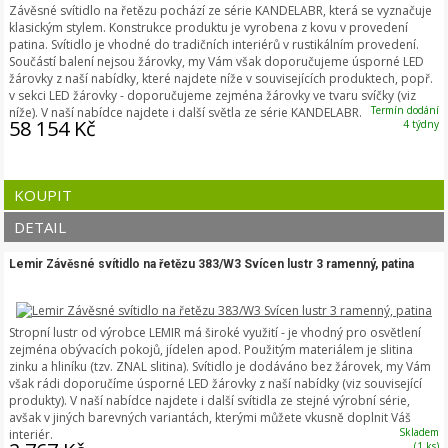
Závěsné svítidlo na řetězu pochází ze série KANDELABR, která se vyznačuje
klasickým stylem. Konstrukce produktu je vyrobena z kovu v provedení
patina. Svítidlo je vhodné do tradičních interiérů v rustikálním provedení.
Součástí balení nejsou žárovky, my Vám však doporučujeme úsporné LED
žárovky z naší nabídky, které najdete níže v souvisejících produktech, popř.
v sekci LED žárovky - doporučujeme zejména žárovky ve tvaru svíčky (viz
Termín dodání
níže). V naší nabídce najdete i další světla ze série KANDELABR.
58 154 Kč
4 týdny
KOUPIT
DETAIL
Lemir Závěsné svítidlo na řetězu 383/W3 Svícen lustr 3 ramenný, patina
Stropní lustr od výrobce LEMIR má široké využití - je vhodný pro osvětlení
zejména obývacích pokojů, jídelen apod. Použitým materiálem je slitina
zinku a hliníku (tzv. ZNAL slitina). Svítidlo je dodáváno bez žárovek, my Vám
však rádi doporučíme úsporné LED žárovky z naší nabídky (viz související
produkty). V naší nabídce najdete i další svítidla ze stejné výrobní série,
avšak v jiných barevných variantách, kterými můžete vkusně doplnit Váš
Skladem
interiér.
(1 ks)