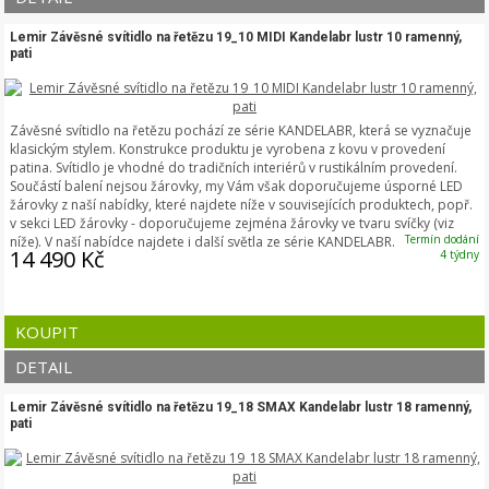
Lemir Závěsné svítidlo na řetězu 19_10 MIDI Kandelabr lustr 10 ramenný,
pati
Závěsné svítidlo na řetězu pochází ze série KANDELABR, která se vyznačuje
klasickým stylem. Konstrukce produktu je vyrobena z kovu v provedení
patina. Svítidlo je vhodné do tradičních interiérů v rustikálním provedení.
Součástí balení nejsou žárovky, my Vám však doporučujeme úsporné LED
žárovky z naší nabídky, které najdete níže v souvisejících produktech, popř.
v sekci LED žárovky - doporučujeme zejména žárovky ve tvaru svíčky (viz
Termín dodání
níže). V naší nabídce najdete i další světla ze série KANDELABR.
14 490 Kč
4 týdny
KOUPIT
DETAIL
Lemir Závěsné svítidlo na řetězu 19_18 SMAX Kandelabr lustr 18 ramenný,
pati