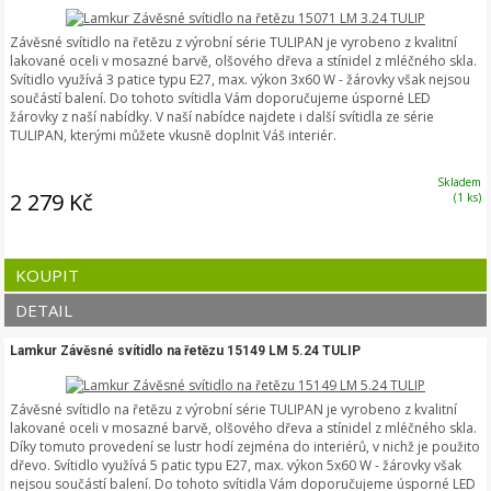
Závěsné svítidlo na řetězu z výrobní série TULIPAN je vyrobeno z kvalitní
lakované oceli v mosazné barvě, olšového dřeva a stínidel z mléčného skla.
Svítidlo využívá 3 patice typu E27, max. výkon 3x60 W - žárovky však nejsou
součástí balení. Do tohoto svítidla Vám doporučujeme úsporné LED
žárovky z naší nabídky. V naší nabídce najdete i další svítidla ze série
TULIPAN, kterými můžete vkusně doplnit Váš interiér.
Skladem
2 279 Kč
(1 ks)
KOUPIT
DETAIL
Lamkur Závěsné svítidlo na řetězu 15149 LM 5.24 TULIP
Závěsné svítidlo na řetězu z výrobní série TULIPAN je vyrobeno z kvalitní
lakované oceli v mosazné barvě, olšového dřeva a stínidel z mléčného skla.
Díky tomuto provedení se lustr hodí zejména do interiérů, v nichž je použito
dřevo. Svítidlo využívá 5 patic typu E27, max. výkon 5x60 W - žárovky však
nejsou součástí balení. Do tohoto svítidla Vám doporučujeme úsporné LED