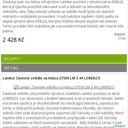
Závěsný lustr na řetězu od výrobce Lamkur pochází z výrobní série ADELLE,
která je typická použitím lakované oceli a stínidel ze silnostěnného
mléčného skla. Díky tomuto vzhledu se svítidlo hodí spíše do starších
interiérů v rustikálním provedení. V naší nabídce najdete i další světla ze
stejné výrobní série ADELLE, kterými můžete vkusně doplnit Váš interiér.
Tento produkt Vám nabízíme jak v provedení tmavě hnědá, tak v barvě bílá
patina.
Skladem
2 428 Kč
(1 ks)
KOUPIT
DETAIL
Lamkur Závěsné svítidlo na řetězu 27500 LM 3.49 LORENZO
Závěsné svítidlo od polského výrobce osvětlení Lamkur pochází ze série
LORENZO a je zhotoveno z kvalitní lakované oceli a textilních stínidel. Světlo
má široké využití a je vhodné téměř do všech typů interiérů, zejména do
ložnic a obývacích pokojů. Součástí balení nejsou žárovky, do tohoto
svítidla Vám však doporučujeme úsporné LED žárovky z naší nabídky, které
najdete níže v souvisejících produktech, popřípadě v sekci LED žárovky.
Světlo nabízíme ve třech barevných variantách - bílá, hnědá a černá. V naší
Skladem
nabídce najdete i další svítidla ze stejné série, kterými můžete vkusně