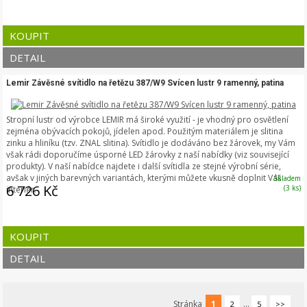
KOUPIT
DETAIL
Lemir Závěsné svítidlo na řetězu 387/W9 Svícen lustr 9 ramenný, patina
Stropní lustr od výrobce LEMIR má široké využití - je vhodný pro osvětlení
zejména obývacích pokojů, jídelen apod. Použitým materiálem je slitina
zinku a hliníku (tzv. ZNAL slitina). Svítidlo je dodáváno bez žárovek, my Vám
však rádi doporučíme úsporné LED žárovky z naší nabídky (viz související
produkty). V naší nabídce najdete i další svítidla ze stejné výrobní série,
avšak v jiných barevných variantách, kterými můžete vkusně doplnit Váš
Skladem
6 726 Kč
(3 ks)
interiér.
KOUPIT
DETAIL
Stránka
1
...
2
5
>>