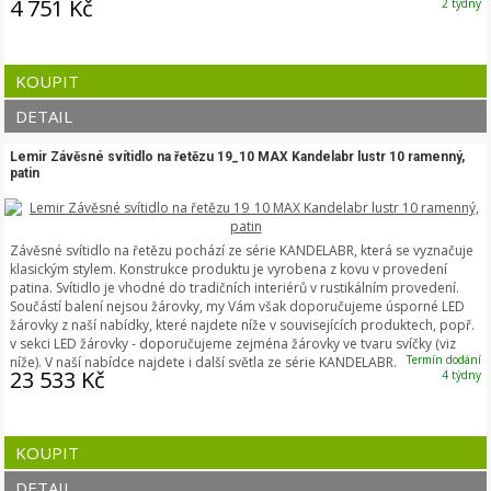
4 751 Kč
2 týdny
KOUPIT
DETAIL
Lemir Závěsné svítidlo na řetězu 19_10 MAX Kandelabr lustr 10 ramenný,
patin
Závěsné svítidlo na řetězu pochází ze série KANDELABR, která se vyznačuje
klasickým stylem. Konstrukce produktu je vyrobena z kovu v provedení
patina. Svítidlo je vhodné do tradičních interiérů v rustikálním provedení.
Součástí balení nejsou žárovky, my Vám však doporučujeme úsporné LED
žárovky z naší nabídky, které najdete níže v souvisejících produktech, popř.
v sekci LED žárovky - doporučujeme zejména žárovky ve tvaru svíčky (viz
Termín dodání
níže). V naší nabídce najdete i další světla ze série KANDELABR.
23 533 Kč
4 týdny
KOUPIT
DETAIL