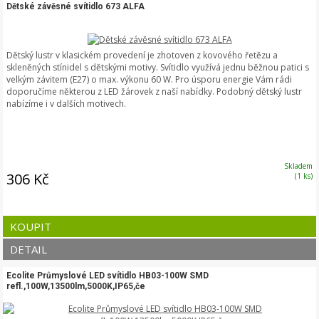
Dětské závěsné svítidlo 673 ALFA
Dětský lustr v klasickém provedení je zhotoven z kovového řetězu a
skleněných stínidel s dětskými motivy. Svítidlo využívá jednu běžnou patici s
velkým závitem (E27) o max. výkonu 60 W. Pro úsporu energie Vám rádi
doporučíme některou z LED žárovek z naší nabídky. Podobný dětský lustr
nabízíme i v dalších motivech.
Skladem
306 Kč
(1 ks)
KOUPIT
DETAIL
Ecolite Průmyslové LED svítidlo HB03-100W SMD
refl.,100W,13500lm,5000K,IP65,če