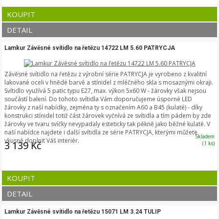
KOUPIT
DETAIL
Lamkur Závěsné svítidlo na řetězu 14722 LM 5.60 PATRYCJA
Závěsné svítidlo na řetězu z výrobní série PATRYCJA je vyrobeno z kvalitní
lakované oceli v hnědé barvě a stínidel z mléčného skla s mosaznými okraji.
Svítidlo využívá 5 patic typu E27, max. výkon 5x60 W - žárovky však nejsou
součástí balení. Do tohoto svítidla Vám doporučujeme úsporné LED
žárovky z naší nabídky, zejména ty s označením A60 a B45 (kulaté) - díky
konstrukci stínidel totiž část žárovek vyčnívá ze svítidla a tím pádem by zde
žárovky ve tvaru svíčky nevypadaly esteticky tak pěkně jako běžné kulaté. V
naší nabídce najdete i další svítidla ze série PATRYCJA, kterými můžete
Skladem
vkusně doplnit Váš interiér.
3 139 Kč
(1 ks)
KOUPIT
DETAIL
Lamkur Závěsné svítidlo na řetězu 15071 LM 3.24 TULIP