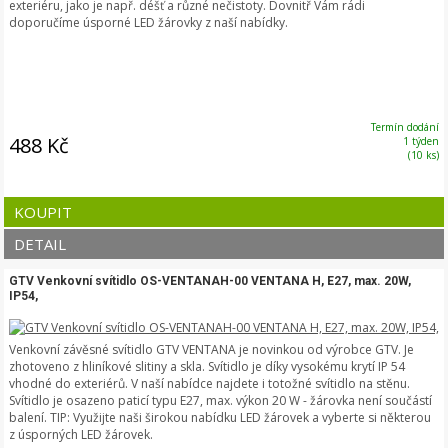
exteriéru, jako je např. déšť a různé nečistoty. Dovnitř Vám rádi
doporučíme úsporné LED žárovky z naší nabídky.
Termín dodání
488 Kč
1 týden
(10 ks)
KOUPIT
DETAIL
GTV Venkovní svítidlo OS-VENTANAH-00 VENTANA H, E27, max. 20W,
IP54,
Venkovní závěsné svítidlo GTV VENTANA je novinkou od výrobce GTV. Je
zhotoveno z hliníkové slitiny a skla. Svítidlo je díky vysokému krytí IP 54
vhodné do exteriérů. V naší nabídce najdete i totožné svítidlo na stěnu.
Svítidlo je osazeno paticí typu E27, max. výkon 20 W - žárovka není součástí
balení. TIP: Využijte naši širokou nabídku LED žárovek a vyberte si některou
z úsporných LED žárovek.