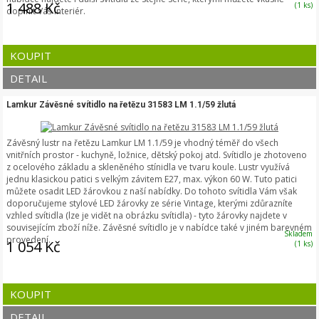
1 488 Kč
(1 ks)
doplnit Váš interiér.
KOUPIT
DETAIL
Lamkur Závěsné svítidlo na řetězu 31583 LM 1.1/59 žlutá
Závěsný lustr na řetězu Lamkur LM 1.1/59 je vhodný téměř do všech
vnitřních prostor - kuchyně, ložnice, dětský pokoj atd. Svítidlo je zhotoveno
z ocelového základu a skleněného stínidla ve tvaru koule. Lustr využívá
jednu klasickou patici s velkým závitem E27, max. výkon 60 W. Tuto patici
můžete osadit LED žárovkou z naší nabídky. Do tohoto svítidla Vám však
doporučujeme stylové LED žárovky ze série Vintage, kterými zdůrazníte
vzhled svítidla (lze je vidět na obrázku svítidla) - tyto žárovky najdete v
souvisejícím zboží níže. Závěsné svítidlo je v nabídce také v jiném barevném
Skladem
provedení.
1 054 Kč
(1 ks)
KOUPIT
DETAIL