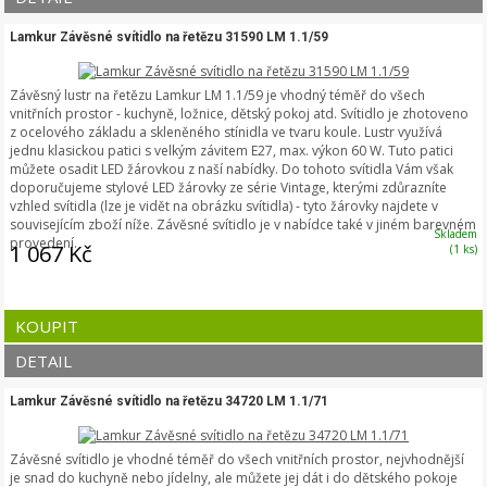
Lamkur Závěsné svítidlo na řetězu 31590 LM 1.1/59
Závěsný lustr na řetězu Lamkur LM 1.1/59 je vhodný téměř do všech
vnitřních prostor - kuchyně, ložnice, dětský pokoj atd. Svítidlo je zhotoveno
z ocelového základu a skleněného stínidla ve tvaru koule. Lustr využívá
jednu klasickou patici s velkým závitem E27, max. výkon 60 W. Tuto patici
můžete osadit LED žárovkou z naší nabídky. Do tohoto svítidla Vám však
doporučujeme stylové LED žárovky ze série Vintage, kterými zdůrazníte
vzhled svítidla (lze je vidět na obrázku svítidla) - tyto žárovky najdete v
souvisejícím zboží níže. Závěsné svítidlo je v nabídce také v jiném barevném
Skladem
provedení.
1 067 Kč
(1 ks)
KOUPIT
DETAIL
Lamkur Závěsné svítidlo na řetězu 34720 LM 1.1/71
Závěsné svítidlo je vhodné téměř do všech vnitřních prostor, nejvhodnější
je snad do kuchyně nebo jídelny, ale můžete jej dát i do dětského pokoje