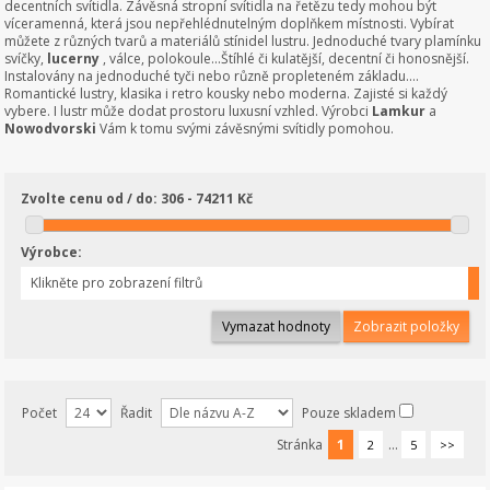
decentních svítidla. Závěsná stropní svítidla na řetězu tedy mohou být
víceramenná, která jsou nepřehlédnutelným doplňkem místnosti. Vybírat
můžete z různých tvarů a materiálů stínidel lustru. Jednoduché tvary plamínku
svíčky,
lucerny
, válce, polokoule...Štíhlé či kulatější, decentní či honosnější.
Instalovány na jednoduché tyči nebo různě propleteném základu....
Romantické lustry, klasika i retro kousky nebo moderna. Zajisté si každý
vybere. I lustr může dodat prostoru luxusní vzhled. Výrobci
Lamkur
a
Nowodvorski
Vám k tomu svými závěsnými svítidly pomohou.
Zvolte cenu od / do:
306 - 74211 Kč
Výrobce:
Klikněte pro zobrazení filtrů
Vymazat hodnoty
Počet
Řadit
Pouze skladem
Stránka
1
...
2
5
>>