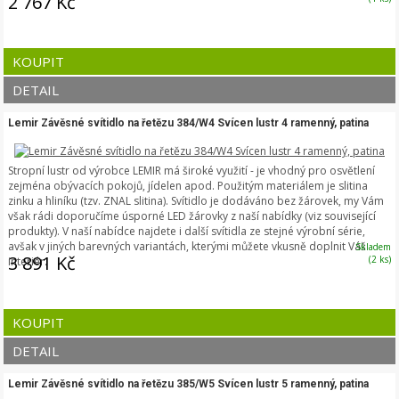
2 767 Kč
KOUPIT
DETAIL
Lemir Závěsné svítidlo na řetězu 384/W4 Svícen lustr 4 ramenný, patina
Stropní lustr od výrobce LEMIR má široké využití - je vhodný pro osvětlení
zejména obývacích pokojů, jídelen apod. Použitým materiálem je slitina
zinku a hliníku (tzv. ZNAL slitina). Svítidlo je dodáváno bez žárovek, my Vám
však rádi doporučíme úsporné LED žárovky z naší nabídky (viz související
produkty). V naší nabídce najdete i další svítidla ze stejné výrobní série,
avšak v jiných barevných variantách, kterými můžete vkusně doplnit Váš
Skladem
3 891 Kč
(2 ks)
interiér.
KOUPIT
DETAIL
Lemir Závěsné svítidlo na řetězu 385/W5 Svícen lustr 5 ramenný, patina