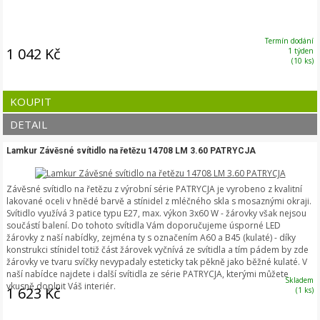
Termín dodání
1 042 Kč
1 týden
(10 ks)
KOUPIT
DETAIL
Lamkur Závěsné svítidlo na řetězu 14708 LM 3.60 PATRYCJA
Závěsné svítidlo na řetězu z výrobní série PATRYCJA je vyrobeno z kvalitní
lakované oceli v hnědé barvě a stínidel z mléčného skla s mosaznými okraji.
Svítidlo využívá 3 patice typu E27, max. výkon 3x60 W - žárovky však nejsou
součástí balení. Do tohoto svítidla Vám doporučujeme úsporné LED
žárovky z naší nabídky, zejména ty s označením A60 a B45 (kulaté) - díky
konstrukci stínidel totiž část žárovek vyčnívá ze svítidla a tím pádem by zde
žárovky ve tvaru svíčky nevypadaly esteticky tak pěkně jako běžné kulaté. V
naší nabídce najdete i další svítidla ze série PATRYCJA, kterými můžete
Skladem
vkusně doplnit Váš interiér.
1 623 Kč
(1 ks)