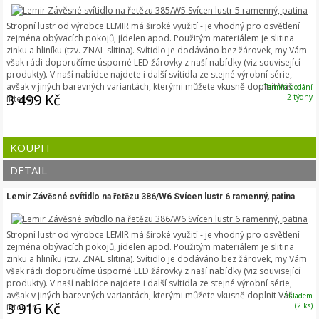
Stropní lustr od výrobce LEMIR má široké využití - je vhodný pro osvětlení
zejména obývacích pokojů, jídelen apod. Použitým materiálem je slitina
zinku a hliníku (tzv. ZNAL slitina). Svítidlo je dodáváno bez žárovek, my Vám
však rádi doporučíme úsporné LED žárovky z naší nabídky (viz související
produkty). V naší nabídce najdete i další svítidla ze stejné výrobní série,
avšak v jiných barevných variantách, kterými můžete vkusně doplnit Váš
Termín dodání
3 499 Kč
2 týdny
interiér.
KOUPIT
DETAIL
Lemir Závěsné svítidlo na řetězu 386/W6 Svícen lustr 6 ramenný, patina
Stropní lustr od výrobce LEMIR má široké využití - je vhodný pro osvětlení
zejména obývacích pokojů, jídelen apod. Použitým materiálem je slitina
zinku a hliníku (tzv. ZNAL slitina). Svítidlo je dodáváno bez žárovek, my Vám
však rádi doporučíme úsporné LED žárovky z naší nabídky (viz související
produkty). V naší nabídce najdete i další svítidla ze stejné výrobní série,
avšak v jiných barevných variantách, kterými můžete vkusně doplnit Váš
Skladem
3 916 Kč
(2 ks)
interiér.