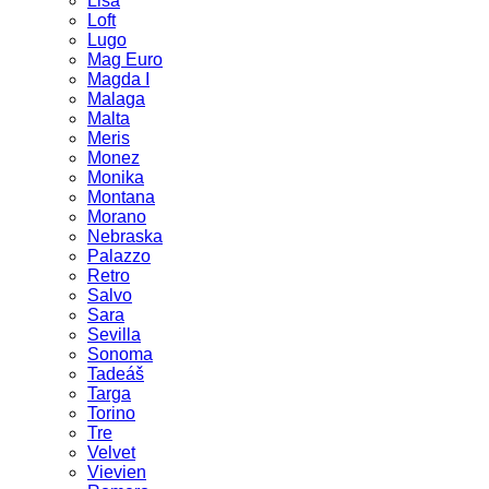
Lisa
Loft
Lugo
Mag Euro
Magda I
Malaga
Malta
Meris
Monez
Monika
Montana
Morano
Nebraska
Palazzo
Retro
Salvo
Sara
Sevilla
Sonoma
Tadeáš
Targa
Torino
Tre
Velvet
Vievien