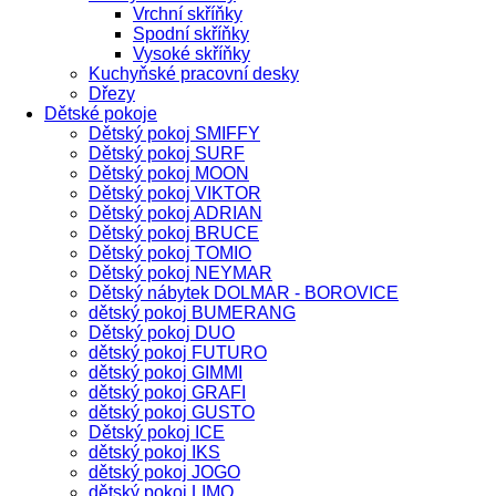
Vrchní skříňky
Spodní skříňky
Vysoké skříňky
Kuchyňské pracovní desky
Dřezy
Dětské pokoje
Dětský pokoj SMIFFY
Dětský pokoj SURF
Dětský pokoj MOON
Dětský pokoj VIKTOR
Dětský pokoj ADRIAN
Dětský pokoj BRUCE
Dětský pokoj TOMIO
Dětský pokoj NEYMAR
Dětský nábytek DOLMAR - BOROVICE
dětský pokoj BUMERANG
Dětský pokoj DUO
dětský pokoj FUTURO
dětský pokoj GIMMI
dětský pokoj GRAFI
dětský pokoj GUSTO
Dětský pokoj ICE
dětský pokoj IKS
dětský pokoj JOGO
dětský pokoj LIMO