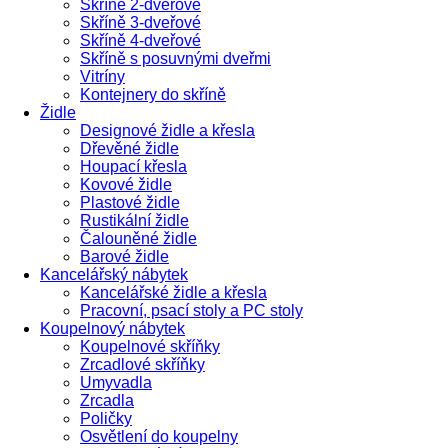
Skříně 2-dveřové
Skříně 3-dveřové
Skříně 4-dveřové
Skříně s posuvnými dveřmi
Vitríny
Kontejnery do skříně
Židle
Designové židle a křesla
Dřevěné židle
Houpací křesla
Kovové židle
Plastové židle
Rustikální židle
Čalouněné židle
Barové židle
Kancelářský nábytek
Kancelářské židle a křesla
Pracovní, psací stoly a PC stoly
Koupelnový nábytek
Koupelnové skříňky
Zrcadlové skříňky
Umyvadla
Zrcadla
Poličky
Osvětlení do koupelny