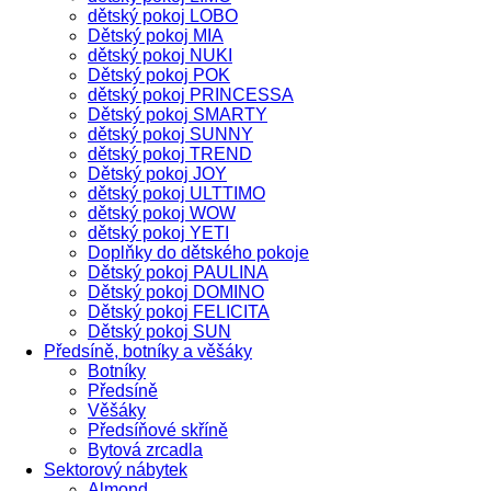
dětský pokoj LOBO
Dětský pokoj MIA
dětský pokoj NUKI
Dětský pokoj POK
dětský pokoj PRINCESSA
Dětský pokoj SMARTY
dětský pokoj SUNNY
dětský pokoj TREND
Dětský pokoj JOY
dětský pokoj ULTTIMO
dětský pokoj WOW
dětský pokoj YETI
Doplňky do dětského pokoje
Dětský pokoj PAULINA
Dětský pokoj DOMINO
Dětský pokoj FELICITA
Dětský pokoj SUN
Předsíně, botníky a věšáky
Botníky
Předsíně
Věšáky
Předsíňové skříně
Bytová zrcadla
Sektorový nábytek
Almond