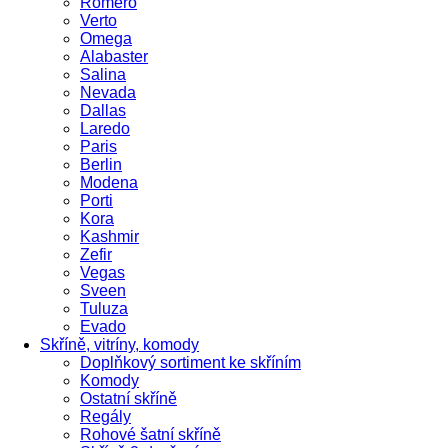
Romero
Verto
Omega
Alabaster
Salina
Nevada
Dallas
Laredo
Paris
Berlin
Modena
Porti
Kora
Kashmir
Zefir
Vegas
Sveen
Tuluza
Evado
Skříně, vitríny, komody
Doplňkový sortiment ke skříním
Komody
Ostatní skříně
Regály
Rohové šatní skříně