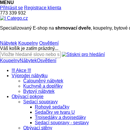
MENU
Přihlásit se
Registrace klienta
773 339 932
Specializovaný E-shop na
shrnovací dveře
, koupelny, bytové 
Nábytek
Koupelny
Osvětlení
Váš košík je zatím prázdný...
Koupelny
Nábytek
Osvětlení
!!! Akce !!!
Výprodej nábytku
Čalouněný nábytek
Kuchyně a doplňky
Bytový nábytek
Obývací pokoje
Sedací soupravy
Rohové sedačky
Sedačky ve tvaru U
Trojsedáky a dvojsedáky
Sedací soupravy - sestavy
Obývací stěny