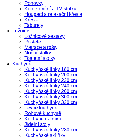
Pohovky
Konferenční a TV stolky
Houpací a relaxační křesla
Křesla
Taburety
Ložnice
Ložnicové sestavy
Postele
Matrace a rošty
Noční stolky
Toaletní stolky
Kuchyně
Kuchyňské linky 180 cm
Kuchyňské linky 200 cm
Kuchyňské linky 220 cm
Kuchyňské linky 240 cm
Kuchyňské linky 260 cm
Kuchyňské linky 300 cm
Kuchyňské linky 320 cm
Levné kuchyně
Rohové kuchyně
Kuchyně na míru
Jídelní stoly
Kuchyňské linky 280 cm
Kuchyňské skříňky