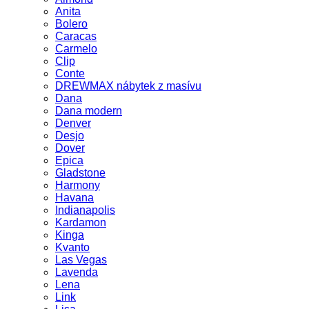
Anita
Bolero
Caracas
Carmelo
Clip
Conte
DREWMAX nábytek z masívu
Dana
Dana modern
Denver
Desjo
Dover
Epica
Gladstone
Harmony
Havana
Indianapolis
Kardamon
Kinga
Kvanto
Las Vegas
Lavenda
Lena
Link