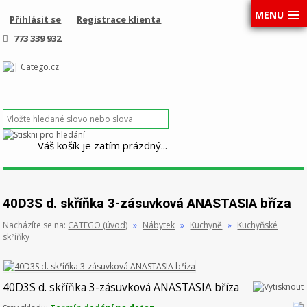
MENU
Přihlásit se
Registrace klienta
773 339 932
Váš košík je zatím prázdný...
40D3S d. skříňka 3-zásuvková ANASTASIA bříza
Nacházíte se na:
CATEGO (úvod)
»
Nábytek
»
Kuchyně
»
Kuchyňské
skříňky
40D3S d. skříňka 3-zásuvková ANASTASIA bříza