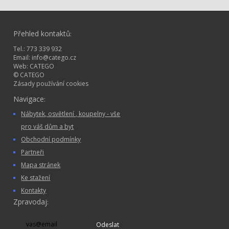
Přehled kontaktů
:
Tel.: 773 339 932
Email:
info@catego.cz
Web:
CATEGO
© CATEGO
Zásady používání cookies
Navigace
:
Nábytek, osvětlení , koupelny - vše
pro váš dům a byt
Obchodní podmínky
Partneři
Mapa stránek
Ke stažení
Kontakty
Zpravodaj
:
Odeslat