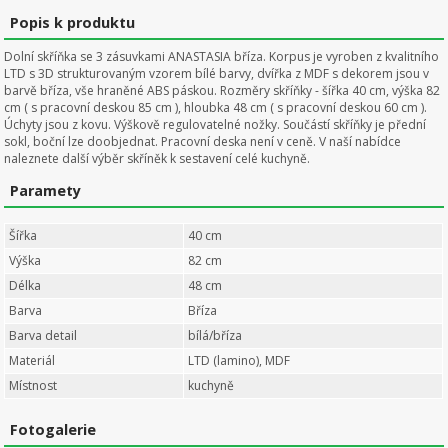
Popis k produktu
Dolní skříňka se 3 zásuvkami ANASTASIA bříza. Korpus je vyroben z kvalitního
LTD s 3D strukturovaným vzorem bílé barvy, dvířka z MDF s dekorem jsou v
barvě bříza, vše hraněné ABS páskou. Rozměry skříňky - šířka 40 cm, výška 82
cm ( s pracovní deskou 85 cm ), hloubka 48 cm ( s pracovní deskou 60 cm ).
Úchyty jsou z kovu. Výškově regulovatelné nožky. Součástí skříňky je přední
sokl, boční lze doobjednat. Pracovní deska není v ceně. V naší nabídce
naleznete další výběr skříněk k sestavení celé kuchyně.
Paramety
Šířka
40 cm
Výška
82 cm
Délka
48 cm
Barva
Bříza
Barva detail
bílá/bříza
Materiál
LTD (lamino), MDF
Místnost
kuchyně
Fotogalerie