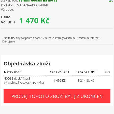
Stav skladu:
Termín dodání na dotaz
Kód zboží:
SUR-ANA-40D3S-BR/B
Výrobce:
Cena
1 470
Kč
vč. DPH
Těmito tlačítky podpoříte a doporučíte naše stránky ostatním uživatelům internetu.
Děkujeme.
Objednávka zboží
Název zboží
Cena vč. DPH
Cena bez DPH
Kus
40D3S d. skříňka 3-
1 470 Kč
1 214,88 Kč
zásuvková ANASTASIA bříza
PRODEJ TOHOTO ZBOŽÍ BYL JIŽ UKONČEN