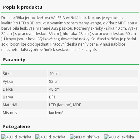
Popis k produktu
Dolní skříňka jednodveřová VALERIA wk/bílá lesk. Korpus je vyroben z
kvalitního LTD s 3D strukturovaným vzorem barvy wenge, dvířka z MDF jsou v
barvě bílá lesk, vše hraněné ABS páskou. Rozměry skříňky - šířka 40 cm, výška
82 cm ( s pracovní deskou 85 cm ), hloubka 48 cm ( s pracovní deskou 60 cm
). Úchyty jsou z kovu. Výškově regulovatelné nožky. Součástí skříňky je přední
sokl, boční lze doobjednat. Pracovní deska není v ceně. V naší nabídce
naleznete další výběr skříněk k sestavení celé kuchyně.
Paramety
Šířka
40 cm
Výška
82 cm
Délka
48 cm
Barva
Bílá
Materiál
LTD (lamino), MDF
Místnost
kuchyně
Fotogalerie