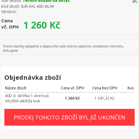
Stav skladu:
Termín dodání na dotaz
Kód zboží:
SUR-VAL-40D-BL/W
Výrobce:
Cena
1 260
Kč
vč. DPH
Těmito tlačítky podpoříte a doporučíte naše stránky ostatním uživatelům internetu.
Děkujeme.
Objednávka zboží
Název zboží
Cena vč. DPH
Cena bez DPH
Kus
40D d. skříňka 1-dveřová
1 260 Kč
1 041,32 Kč
VALERIA wk/bílá lesk
PRODEJ TOHOTO ZBOŽÍ BYL JIŽ UKONČEN