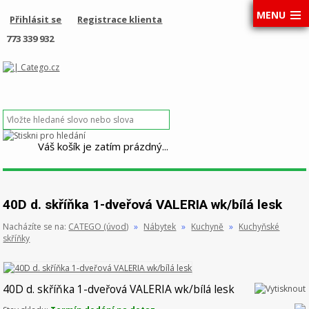
MENU
Přihlásit se
Registrace klienta
773 339 932
Váš košík je zatím prázdný...
40D d. skříňka 1-dveřová VALERIA wk/bílá lesk
Nacházíte se na:
CATEGO (úvod)
»
Nábytek
»
Kuchyně
»
Kuchyňské
skříňky
40D d. skříňka 1-dveřová VALERIA wk/bílá lesk