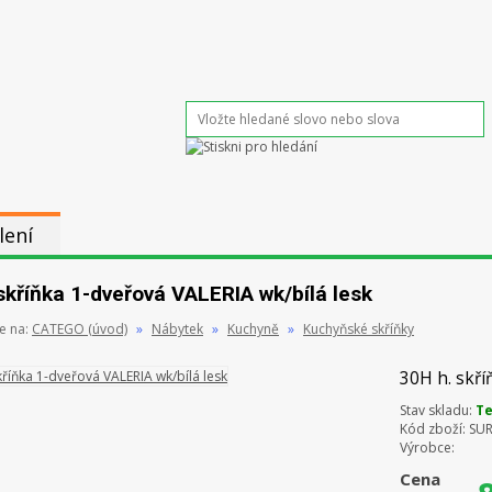
lení
skříňka 1-dveřová VALERIA wk/bílá lesk
e na:
CATEGO (úvod)
»
Nábytek
»
Kuchyně
»
Kuchyňské skříňky
30H h. skří
Stav skladu:
Te
Kód zboží:
SUR
Výrobce:
Cena