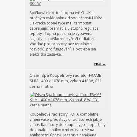
Špičková elektrická topná tyč YUUKI s
otočným ovládáním od společnosti HOPA.
Elektrické topné tyče mají termostat
zabraňující přehřátí a 5 stupňů regulace
teploty . Topná patrona je vybavena
signalizací poškození tyče či radiátoru.
Vhodné pro prostory bez tepelných
rozvodů, pro fungování je potřeba jen
elektrická zásuvka.
více →
Olsen Spa Koupelnový radiátor FRAME
SLIM - 400 x 1078 mm, výkon 418 W, C31
černá matná
Koupelnové radiátory HOPA kompletně
změní vaše představy o radiátorech jak je
znáte. Radiátory do koupelny jsou opatřeny
dokonalou antikorozní vrstvou. Až na
antikorozní úpravu je teprve nanášena