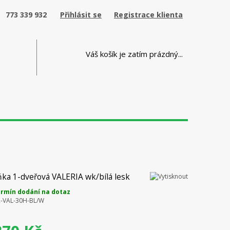
773 339 932
Přihlásit se
Registrace klienta
Váš košík je zatím prázdný...
ňka 1-dveřová VALERIA wk/bílá lesk
rmín dodání na dotaz
-VAL-30H-BL/W