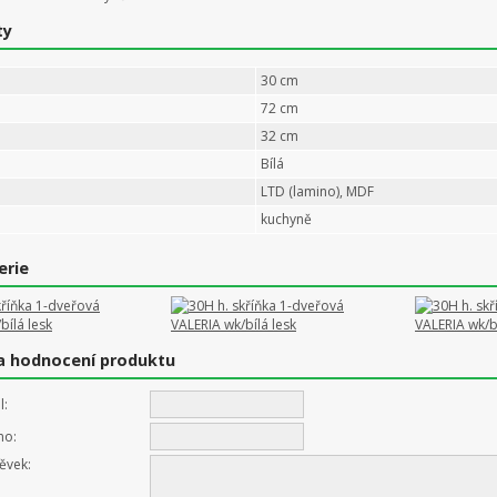
ty
30 cm
72 cm
32 cm
Bílá
LTD (lamino), MDF
kuchyně
erie
a hodnocení produktu
l:
no:
ěvek: