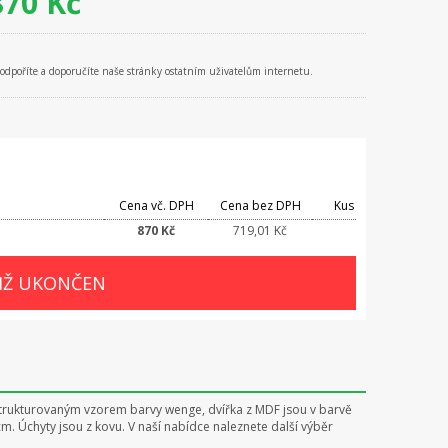
870
Kč
podpoříte a doporučíte naše stránky ostatním uživatelům internetu.
Cena vč. DPH
Cena bez DPH
Kus
870 Kč
719,01 Kč
JIŽ UKONČEN
 strukturovaným vzorem barvy wenge, dvířka z MDF jsou v barvě
m. Úchyty jsou z kovu. V naší nabídce naleznete další výběr