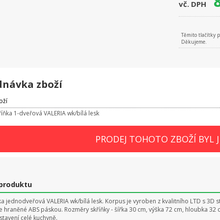
vč. DPH
Těmito tlačítky 
Děkujeme.
dnávka zboží
oží
říňka 1-dveřová VALERIA wk/bílá lesk
PRODEJ TOHOTO ZBOŽÍ BYL 
 produktu
ka jednodveřová VALERIA wk/bílá lesk. Korpus je vyroben z kvalitního LTD s 3D
vše hraněné ABS páskou. Rozměry skříňky - šířka 30 cm, výška 72 cm, hloubka 32 c
estavení celé kuchyně.