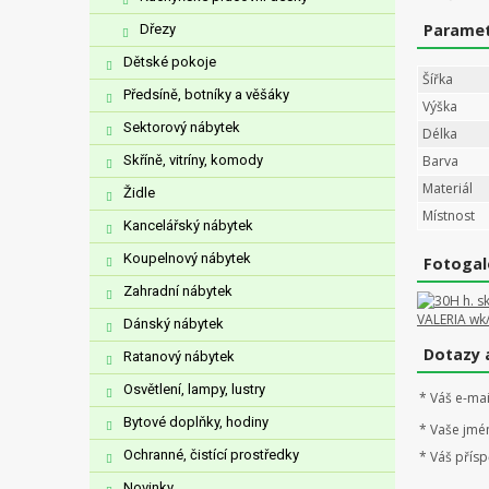
Parame
Dřezy
Dětské pokoje
Šířka
Předsíně, botníky a věšáky
Výška
Sektorový nábytek
Délka
Skříně, vitríny, komody
Barva
Materiál
Židle
Místnost
Kancelářský nábytek
Koupelnový nábytek
Fotogal
Zahradní nábytek
Dánský nábytek
Dotazy 
Ratanový nábytek
Osvětlení, lampy, lustry
*
Váš e-mai
Bytové doplňky, hodiny
*
Vaše jmé
Ochranné, čistící prostředky
*
Váš přísp
Novinky