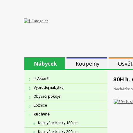
Nábytek
Koupelny
Osvět
30H h. 
!!! Akce !!!
Výprodej nábytku
Nacházíte s
Obývací pokoje
Ložnice
Kuchyně
Kuchyňské linky 180 cm
Kuchyňské linky 200 cm