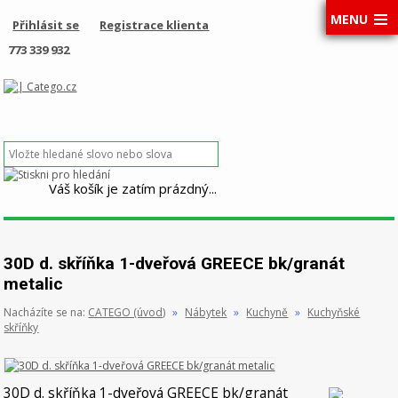
MENU
Přihlásit se
Registrace klienta
773 339 932
Váš košík je zatím prázdný...
30D d. skříňka 1-dveřová GREECE bk/granát
metalic
Nacházíte se na:
CATEGO (úvod)
»
Nábytek
»
Kuchyně
»
Kuchyňské
skříňky
30D d. skříňka 1-dveřová GREECE bk/granát