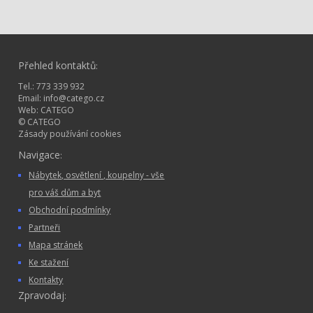
Přehled kontaktů
:
Tel.: 773 339 932
Email:
info@catego.cz
Web:
CATEGO
© CATEGO
Zásady používání cookies
Navigace
:
Nábytek, osvětlení , koupelny - vše
pro váš dům a byt
Obchodní podmínky
Partneři
Mapa stránek
Ke stažení
Kontakty
Zpravodaj
: