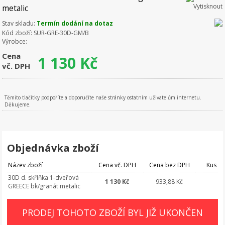
metalic
Stav skladu:
Termín dodání na dotaz
Kód zboží:
SUR-GRE-30D-GM/B
Výrobce:
Cena
1 130
Kč
vč. DPH
Těmito tlačítky podpoříte a doporučíte naše stránky ostatním uživatelům internetu.
Děkujeme.
Objednávka zboží
Název zboží
Cena vč. DPH
Cena bez DPH
Kus
30D d. skříňka 1-dveřová
1 130 Kč
933,88 Kč
GREECE bk/granát metalic
PRODEJ TOHOTO ZBOŽÍ BYL JIŽ UKONČEN