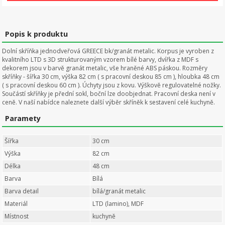
Popis k produktu
Dolní skříňka jednodveřová GREECE bk/granát metalic. Korpus je vyroben z
kvalitního LTD s 3D strukturovaným vzorem bílé barvy, dvířka z MDF s
dekorem jsou v barvě granát metalic, vše hraněné ABS páskou. Rozměry
skříňky - šířka 30 cm, výška 82 cm ( s pracovní deskou 85 cm ), hloubka 48 cm
( s pracovní deskou 60 cm ). Úchyty jsou z kovu. Výškově regulovatelné nožky.
Součástí skříňky je přední sokl, boční lze doobjednat. Pracovní deska není v
ceně. V naší nabídce naleznete další výběr skříněk k sestavení celé kuchyně.
Paramety
Šířka
30 cm
Výška
82 cm
Délka
48 cm
Barva
Bílá
Barva detail
bílá/granát metalic
Materiál
LTD (lamino), MDF
Místnost
kuchyně