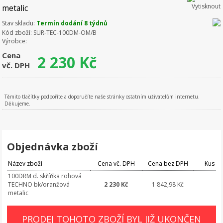
metalic
Stav skladu:
Termín dodání 8 týdnů
Kód zboží:
SUR-TEC-100DM-OM/B
Výrobce:
Cena
2 230
Kč
vč. DPH
Těmito tlačítky podpoříte a doporučíte naše stránky ostatním uživatelům internetu.
Děkujeme.
Objednávka zboží
Název zboží
Cena vč. DPH
Cena bez DPH
Kus
100DRM d. skříňka rohová
TECHNO bk/oranžová
2 230 Kč
1 842,98 Kč
metalic
PRODEJ TOHOTO ZBOŽÍ BYL JIŽ UKONČEN