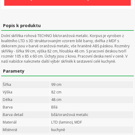
Popis k produktu
Dolní skříňka rohová TECHNO bk/oranžová metalic. Korpus je vyroben z
kvalitního LTD s 3D strukturovaným vzorem bílé barvy, dvířka z MDF s
dekorem jsou v barvě oranžová metalic, vše hraněné ABS páskou. Rozměry
skříňky - šířka 99 cm, výška 82 cm, hloubka 48 cm. S pracovní deskou tvoří
rozměr 105 x 85 x 60 cm. Úchyty jsou z kovu. Pracovní deska není v ceně. V
naší nabídce naleznete další výběr skříněk k sestavení celé kuchyně.
Paramety
Šířka
99 cm
Výška
82 cm
Délka
48 cm
Barva
Bílá
Barva detail
bílá/oranžová metalic
Materiál
LTD (lamino), MDF
Místnost
kuchyně