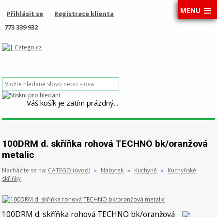
MENU
Přihlásit se
Registrace klienta
773 339 932
Váš košík je zatím prázdný...
100DRM d. skříňka rohová TECHNO bk/oranžová
metalic
Nacházíte se na:
CATEGO (úvod)
»
Nábytek
»
Kuchyně
»
Kuchyňské
skříňky
100DRM d. skříňka rohová TECHNO bk/oranžová