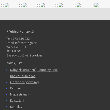
Přehled kontaktů
:
Tel.: 773 339 932
Email:
info@catego.cz
Web:
CATEGO
© CATEGO
Zásady používání cookies
Navigace
:
Nábytek, osvětlení , koupelny - vše
pro váš dům a byt
Obchodní podmínky
Partneři
Mapa stránek
Ke stažení
Kontakty