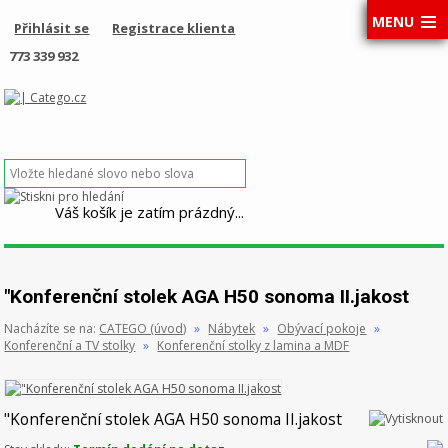
MENU
Přihlásit se
Registrace klienta
773 339 932
Váš košík je zatím prázdný...
"Konferenční stolek AGA H50 sonoma II.jakost
Nacházíte se na:
CATEGO (úvod)
»
Nábytek
»
Obývací pokoje
»
Konferenční a TV stolky
»
Konferenční stolky z lamina a MDF
"Konferenční stolek AGA H50 sonoma II.jakost