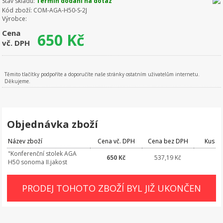
Stav skladu:
Termín dodání na dotaz
Kód zboží:
COM-AGA-H50-S-2J
Výrobce:
Cena
650
Kč
vč. DPH
Těmito tlačítky podpoříte a doporučíte naše stránky ostatním uživatelům internetu.
Děkujeme.
Objednávka zboží
Název zboží
Cena vč. DPH
Cena bez DPH
Kus
"Konferenční stolek AGA
650 Kč
537,19 Kč
H50 sonoma II.jakost
PRODEJ TOHOTO ZBOŽÍ BYL JIŽ UKONČEN