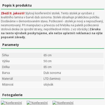
Popis k produktu
Zboží II. jakosti!
Stylový konferenční stolek. Tento stolek je vyroben z
kvalitního lamina v barvě dub sonoma. Stolek obsahuje praktickou poličku.
Dodáváme v demontovaném stavu. Poškození - stolek je nový a nepoužívaný,
nesmontovaný. Při manipulaci u převozu od hřebíku na paletě poškozená
stolová deska ze spodní strany, nepohledové místo. ( viz obrázky )
Záruku
na tento výrobek poskytujeme, ale nelze uplatnit reklamaci na výše
popsané závady.
Paramety
Šířka
65 cm
Výška
50 cm
Délka
65 cm
Barva
Dub sonoma
Materiál
LTD (lamino)
Místnost
obývák
Fotogalerie